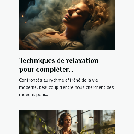
Techniques de relaxation
pour compléter
l'hypnothérapie dans le
Confrontés au rythme effréné de la vie
traitement du bruxisme
moderne, beaucoup d'entre nous cherchent des
moyens pour...