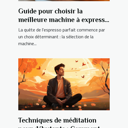
Guide pour choisir la
meilleure machine à expresso
pour votre foyer
La quête de l'espresso parfait commence par
un choix déterminant : la sélection de la
machine...
Techniques de méditation