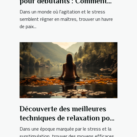
pour débutants : Comment
trouver la paix intérieure en
Dans un monde où l'agitation et le stress
10 minutes par jour
semblent régner en maîtres, trouver un havre
de paix...
Découverte des meilleures
techniques de relaxation pour
détendre l'esprit et le corps
Dans une époque marquée par le stress et la
surstimulation, trouver des moyens efficaces