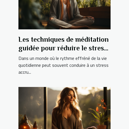
Les techniques de méditation
guidée pour réduire le stress
et améliorer votre bien-être
Dans un monde où le rythme effréné de la vie
mental
quotidienne peut souvent conduire à un stress
accru...