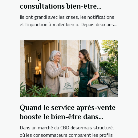
consultations bien-être
explose chez les jeunes
Ils ont grandi avec les crises, les notifications
adultes ?
et l’injonction à « aller bien ». Depuis deux ans...
Quand le service après-vente
booste le bien-être dans
l’univers de la livraison cbd
Dans un marché du CBD désormais structuré,
où les consommateurs comparent les profils