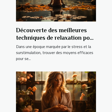
Découverte des meilleures
techniques de relaxation pour
détendre l'esprit et le corps
Dans une époque marquée par le stress et la
surstimulation, trouver des moyens efficaces
pour se...