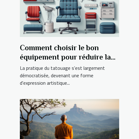
Comment choisir le bon
équipement pour réduire la
douleur lors des séances de
La pratique du tatouage s'est largement
tatouage
démocratisée, devenant une forme
d'expression artistique...