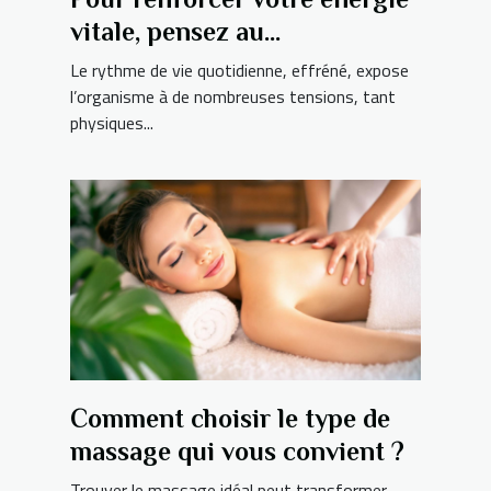
vitale, pensez au
rééquilibrage énergétique !
Le rythme de vie quotidienne, effréné, expose
l’organisme à de nombreuses tensions, tant
physiques...
Comment choisir le type de
massage qui vous convient ?
Trouver le massage idéal peut transformer