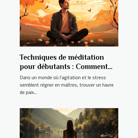
Techniques de méditation
pour débutants : Comment
trouver la paix intérieure en
Dans un monde où l'agitation et le stress
10 minutes par jour
semblent régner en maîtres, trouver un havre
de paix...