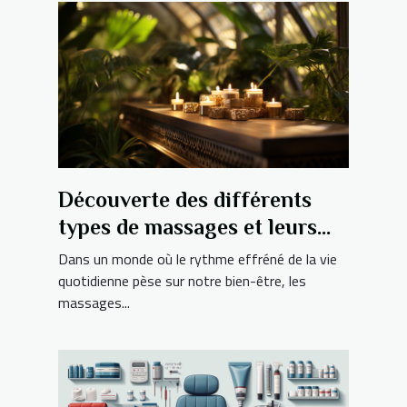
Découverte des différents
types de massages et leurs
bienfaits pour le corps et
Dans un monde où le rythme effréné de la vie
l'esprit
quotidienne pèse sur notre bien-être, les
massages...