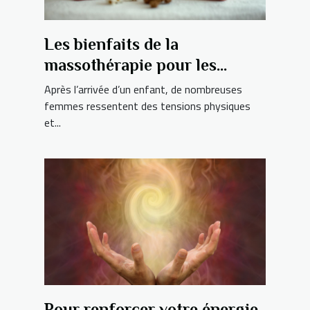
Les bienfaits de la
massothérapie pour les
jeunes mamans ?
Après l’arrivée d’un enfant, de nombreuses
femmes ressentent des tensions physiques
et...
Pour renforcer votre énergie