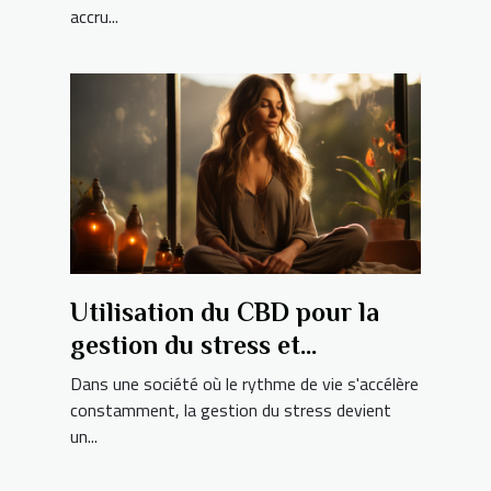
accru...
Utilisation du CBD pour la
gestion du stress et
l'amélioration du bien-être
Dans une société où le rythme de vie s'accélère
quotidien
constamment, la gestion du stress devient
un...