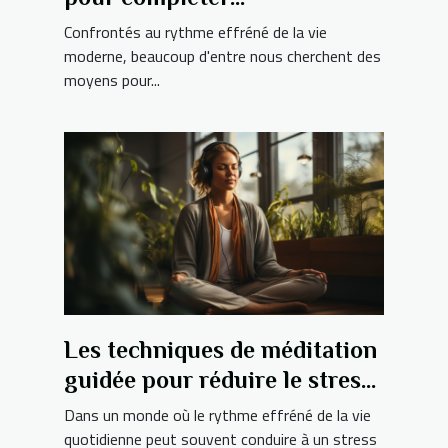
l'hypnothérapie dans le
Confrontés au rythme effréné de la vie
traitement du bruxisme
moderne, beaucoup d'entre nous cherchent des
moyens pour...
Les techniques de méditation
guidée pour réduire le stress
et améliorer votre bien-être
Dans un monde où le rythme effréné de la vie
mental
quotidienne peut souvent conduire à un stress